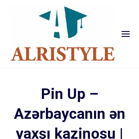
Skip
to
content
Pin Up –
Azərbaycanın ən
yaxşı kazinosu |