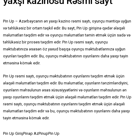
yaxşı kazinosu Rəsmi sayt
Pin Up – Azərbaycanın ən yaxşı kazino rəsmi saytı, oyunçu məntiqə uyğun
və təhlükəsiz bir ortam təşkil edir. Bu sayt, Pin Up girişinə qədər əlaqəli
məlumatları təqdim edir və oyunçu məlumatları təmin etmək üçün sadə və
təhlükəsiz bir proses təqdim edir. Pin Up rəsmi saytı, oyunçu
məktubatınıza əsasən öz yaxud başqa oyunçu məktubatlarınıza uyğun
oyunları təqdim edir. Bu, oyunçu məktubatının oyunlarını daha yaxşı təyin
etməsinə kömək edir.
Pin Up rəsmi saytı, oyunçu məktubatının oyunlarını təqdim etmək üçün
əlaqəli məlumatları təqdim edir. Bu məlumatlar, oyunların tənzimləndiyini,
oyunların məhsulunun əsas xüsusiyyətlərini və oyunların məhsulunun ən
yaxşı oyunlarını təqdim etmək üçün əlaqəli məlumatları təqdim edir. Pin Up
rəsmi saytı, oyunçu məktubatının oyunlarını təqdim etmək üçün əlaqəli
məlumatları təqdim edir və bu, oyunçu məktubatının oyunlarını daha yaxşı
təyin etməsinə kömək edir.
Pin Up GirişPinap AzPinupPin Up